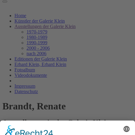
Home
Künstler der Galerie Klein
Ausstellungen der Galerie Klein
1970-1979
1980-1989
1990-1999
2000 - 2006
nach 2006
Editionen der Galerie Klein
Erhard Klein, Erhard Klein
Fotoalbum
Videodokumente
Impressum
Datenschutz
Brandt, Renate
Ausstellungen in der Galerie Klein