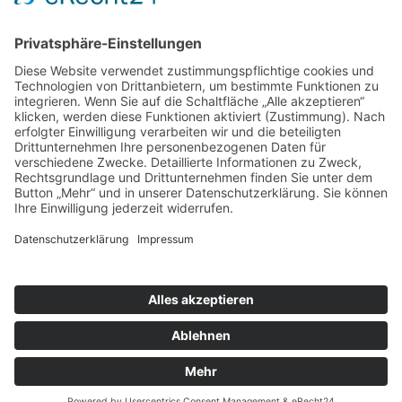
26.04.1998: Neues von: Renate Brandt, Katharina van Hoffs, Nora
Schattauer
Editionen, herausgegeben von der Galerie
Klein
Irgendwann ist der Sommer vorbei
2002. Zweiteiliges Farbfoto. C-Print, Handabzüge. Je 40 x 40 cm.
Signiert, datiert, nummeriert, betitelt. Auflage: 5 Exemplare.
Zurück zu Künstler
Abbildungen
: Sehr gerne hätte ich Ihnen alle Abbildungen zu
allen meiner Ausstellungen, Editionen, Künstlern und viel mehr
gezeigt. Dies ist rechtlich leider nicht möglich und/oder mit extrem
hohen Kosten verbunden.
©
2026
Erhard Klein - Alle Rechte vorbehalten
Home
Impressum
Datenschutz
Cookies