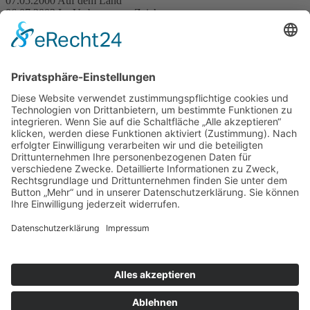
07.05.2000 Auf dem Land
06.07.2003 Im Verborgenen. Zeichnungen
22.05.2005 Aus dem Eis
Editionen, herausgegeben von der Galerie
Klein
Please, hold the Line
2002. Dritte Hand, 2 Stahllinien, blau und orange. Auflage: 9
Exemplare. Auf Zertifikat (DIN A5) signiert, datiert, nummeriert,
betitelt und bemalt.
Zurück zu Künstler
Abbildungen
: Sehr gerne hätte ich Ihnen alle Abbildungen zu
allen meiner Ausstellungen, Editionen, Künstlern und viel mehr
gezeigt. Dies ist rechtlich leider nicht möglich und/oder mit extrem
hohen Kosten verbunden.
©
2026
Erhard Klein - Alle Rechte vorbehalten