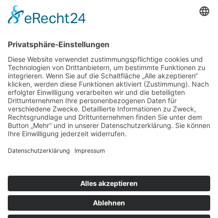
1978-1985.´85. 27 x 21 cm. 64 S. Mit 64 s/w Abb. Text: Friedrich
Meschede
ZURÜCK ZU KÜNSTLER
Abbildungen
: Sehr gerne hätte ich Ihnen alle Abbildungen zu
allen meiner Ausstellungen, Editionen, Künstlern und viel mehr
gezeigt. Dies ist rechtlich leider nicht möglich und/oder mit extrem
hohen Kosten verbunden.
©
2026
Erhard Klein - Alle Rechte vorbehalten