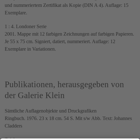
und nummeriertem Zertifikat als Kopie (DIN A 4). Auflage: 15
Exemplare.
1 : 4. Londoner Serie
2001. Mappe mit 12 farbigen Zeichnungen auf farbigen Papieren.
Je 55 x 75 cm. Signiert, datiert, nummeriert. Auflage: 12
Exemplare in Variationen.
Publikationen, herausgegeben von
der Galerie Klein
Sämtliche Auflagenobjekte und Druckgrafiken
Ringbuch. 1976. 23 x 18 cm. 54 S. Mit s/w Abb. Text: Johannes
Cladders
Zeichnungen