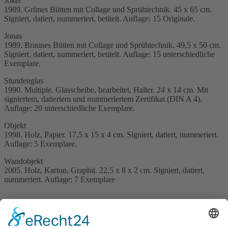
Joker
1989. Grünes Bütten mit Collage und Sprühtechnik. 45 x 65 cm.
Signiert, datiert, nummeriert, betitelt. Auflage: 15 Originale.
Jonas
1989. Braunes Bütten mit Collage und Sprühtechnik. 49,5 x 50 cm.
Signiert, datiert, nummeriert, betitelt. Auflage: 15 unterschiedliche
Exemplare.
Stundenglas
1990. Multiple. Glasscheibe, bearbeitet, Halter. 24 x 14 cm. Mit
signiertem, datiertem und nummeriertem Zertifikat (DIN A 4).
Auflage: 20 unterschiedliche Exemplare.
Objekt
1998. Holz, Papier. 17,5 x 15 x 4 cm. Signiert, datiert, nummeriert.
Auflage: 5 Exemplare.
Wandobjekt
2005. Holz, Karton, Graphit. 22,5 x 8 x 2 cm. Signiert, datiert,
nummeriert. Auflage: 7 Exemplare
Publikationen, herausgegeben von der