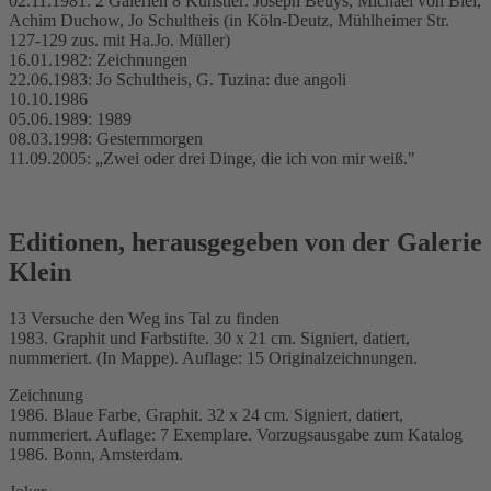
02.11.1981: 2 Galerien 8 Künstler: Joseph Beuys, Michael von Biel,
Achim Duchow, Jo Schultheis (in Köln-Deutz, Mühlheimer Str.
127-129 zus. mit Ha.Jo. Müller)
16.01.1982: Zeichnungen
22.06.1983: Jo Schultheis, G. Tuzina: due angoli
10.10.1986
05.06.1989: 1989
08.03.1998: Gesternmorgen
11.09.2005: „Zwei oder drei Dinge, die ich von mir weiß."
Editionen, herausgegeben von der Galerie
Klein
13 Versuche den Weg ins Tal zu finden
1983. Graphit und Farbstifte. 30 x 21 cm. Signiert, datiert,
nummeriert. (In Mappe). Auflage: 15 Originalzeichnungen.
Zeichnung
1986. Blaue Farbe, Graphit. 32 x 24 cm. Signiert, datiert,
nummeriert. Auflage: 7 Exemplare. Vorzugsausgabe zum Katalog
1986. Bonn, Amsterdam.