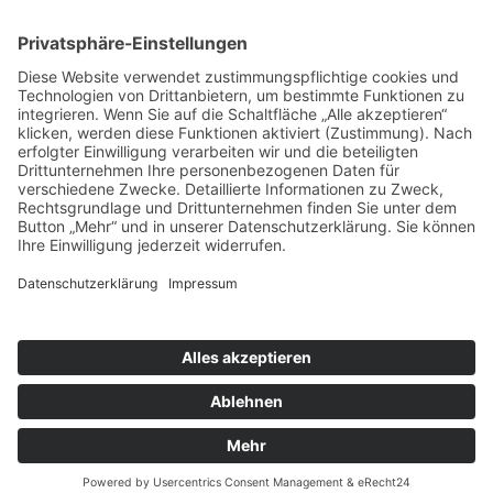
Galerie Klein
Jo Schultheis
1986. (Zusammen mit Galerie Onrust, Amsterdam). 21 x 26 cm. 26
S. Mit 9 farbigen und 26 s/w Abb. Text: Otto Riewoldt. Auch
Vorzugsausgabe
Gegenwart der Erinnerung. Lesebuch zu einem Schauspiel
1989. (Verlag Lothar Weber). 21,5 x 15 cm. 124 S. Mit farbigen und
s/w Abb. der Aufführung und von Grafiken. Auch Vorzugsausgabe
von Jo Schultheis, mit Robert Hunger-Bühler / Gert Jonke
Zurück zu Künstler
Abbildungen
: Sehr gerne hätte ich Ihnen alle Abbildungen zu
allen meiner Ausstellungen, Editionen, Künstlern und viel mehr
gezeigt. Dies ist rechtlich leider nicht möglich und/oder mit extrem
hohen Kosten verbunden.
©
2026
Erhard Klein - Alle Rechte vorbehalten
Home
Impressum
Datenschutz
Cookies