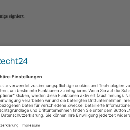
ige signiert.
hren 1973 - 1986