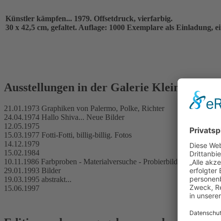
Künstler kämpfen... 1979. Offsetdruck, vierfarbig.
30 x 42,5 cm, gefaltet. Auflage: 1000 Exemplare als Einladung, ein
Ausstellungen in der Galerie Klein
21.01.1973 Graphiken von Palermo, Polke, Richter
24.04.1974 Hallo Shiva... Neue Bilder
12.05.1975
15.03.1977 Fotti-Fotti, billig-billig. Fotos
14.12.1979
15.02.1984
10.11.1986 Farbproben - Materialversuche - Probierbilder aus den Ja
29.01.1993 Bilder
19.03.1995 abstrakt...
15.06.1997