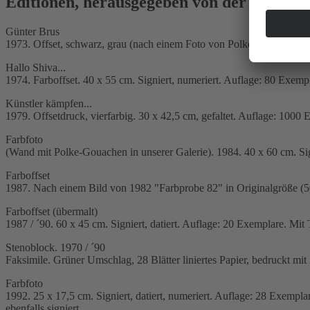
Editionen, herausgegeben von der Galerie
Günter Brus
1973. Offset, schwarz, grau (nach einem Foto von Polke). 29 x 23 cm.
Hallo Shiva...
1974. Farboffset. 40 x 55 cm. Signiert, numeriert. Auflage: 80 Exemp
Künstler kämpfen...
1979. Offsetdruck, vierfarbig. 30 x 42,5 cm, gefaltet. Auflage: 1000 E
Farbfoto
(Wand mit Polke-Gouachen in unserer Galerie). 1984. 40 x 60 cm. Sign
Farboffset
1987. Nach einem Bild von 1982 "Farbprobe 82" in Originalgröße (50
Farboffset (übermalt)
1987 / ´90. 60 x 45 cm. Signiert, datiert. Auflage: 20 Exemplare. Mit T
Stenoblock. 1970 / ´90
Faksimile. Grüner Umschlag, 28 Blätter liniertes Papier, bedruckt mi
Farbfoto
1992. 25 x 17,5 cm. Signiert, datiert, numeriert. Auflage: 28 Exemp
ebenfalls signiert.