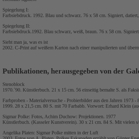
Spiegelung I:
Farbsiebdruck. 1992. Blau und schwarz. 76 x 58 cm. Signiert, datiert
Spiegelung II:
Farbsiebdruck.1992. Blau schwarz, weiß, braun. 76 x 58 cm. Signiert,
Sieht man ja, was es ist
2002. C-Print auf weißem Karton nach einer manipulierten und überm
Publikationen, herausgegeben von der Gal
Stenoblock
1970.´90. Künstlerbuch. 21 x 15 cm. 56 einseitig bemalte S. als Fak
Farbproben - Materialversuche - Probierbilder aus den Jahren 1973 - 
1999. 28 x 21,5 cm. 80 S. mit 70 Farbabb. Vorwort: Erhard Klein (a
Sigmar Polke: Fotos, Achim Duchow: Projektionen. 1977
Künstlerbuch. (Kasseler Kunstverein). 30 x 21 cm. 84 S. Mit vielen
Angelika Platen: Sigmar Polke mitten in der Luft
2003. Fotos von A. Platen. Polkes Eskapaden erzählt von Günter Eng