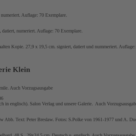
, numeriert. Auflage: 70 Exemplare.
 datiert, numeriert. Auflage: 70 Exemplare.
alten Kopie. 27,9 x 19,5 cm. signiert, datiert und nummeriert. Aufla
erie Klein
simile. Auch Vorzugsausgabe
86
uch in englisch). Salon Verlag und unsere Galerie. Auch Vorzugsausga
 s/w Abb. Text: Peter Breslaw. Fotos: S.Polke von 1961-1977 und A. 
elhard. 48 S., 29x24,5 cm. Deutsch u. englisch. Auch Vorzugsausgabe