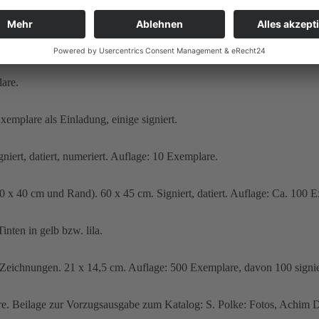
 Klein
 Signiert, numeriert. Auflage: 175 Exemplare. (Edition Udo Liebelt, M
lare.
xemplare als Einladung, einige signiert.
iert, datiert, numeriert. Auflage: 10 Exemplare.
 x 40 cm und Rand). 60 x 45 cm. Signiert, datiert. Auflage: Ca. 100 
inten in gelb bzw. lila.
t Zeichnungen. 21 x 14,5 cm. Auflage: 500 Exemplare, davon 100 signie
lare. Beilage zur Vorzugsausgabe zum Katalog: S. Polke: Fotos, Achim 