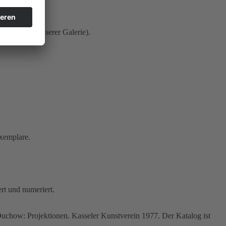
arburg und unserer Galerie).
Exemplare.
rt und numeriert.
Duchow: Projektionen. Kasseler Kunstverein 1977. Der Katalog ist