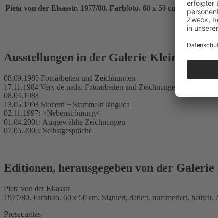
Pieta von der Elsasstr. 1977/80. Farbfoto. 60 x 50 cm. Signiert, d
Ausstellungen in der Galerie Klein
08.09.1980 Fotoarbeiten und Zeichnungen
17.11.1984 Very de nada. Fotoarbeiten und Zeichnungen 1984
08.04.1988
13.05.1993 Stottern + Stammeln länglich
02.11.1997: >Nebenströmung<
01.04.2001: Ausgewählte Zeichnungen
07.05.2006: Selbstgespräche
Editionen, herausgegeben von der Galerie
Pieta von der Elsasstr
1977/80. Farbfoto. 60 x 50 cm. Signiert, datiert, nummeriert, betitelt
Prosecuritas