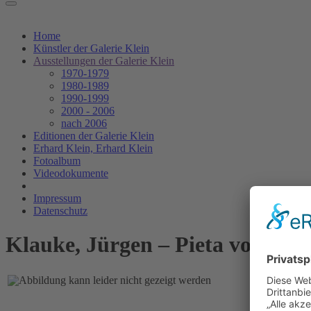
Home
Künstler der Galerie Klein
Ausstellungen der Galerie Klein
1970-1979
1980-1989
1990-1999
2000 - 2006
nach 2006
Editionen der Galerie Klein
Erhard Klein, Erhard Klein
Fotoalbum
Videodokumente
Impressum
Datenschutz
Klauke, Jürgen – Pieta von der E